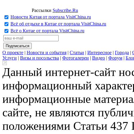
Рассылки
Subscribe.Ru
Новости Китая от портала VisitChina.ru
Всё об отдыхе в Китае от портала VisitChina.ru
Всё о Китае от портала VisitChina.ru
О проекте
|
Новости и события
|
Статьи
|
Интересное
|
Города
|
Услуги
|
Визы и посольства
|
Фотогалереи
|
Видео
|
Форум
|
Бло
Данный интернет-сайт но
информационный характер
информационные материа
сайте, не являются публи
положениями Статьи 437 