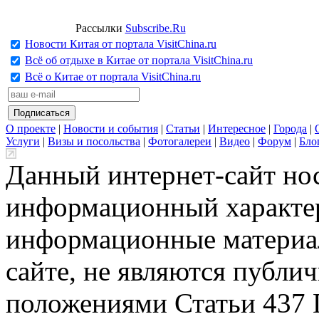
Рассылки
Subscribe.Ru
Новости Китая от портала VisitChina.ru
Всё об отдыхе в Китае от портала VisitChina.ru
Всё о Китае от портала VisitChina.ru
О проекте
|
Новости и события
|
Статьи
|
Интересное
|
Города
|
Услуги
|
Визы и посольства
|
Фотогалереи
|
Видео
|
Форум
|
Бло
Данный интернет-сайт но
информационный характер
информационные материа
сайте, не являются публи
положениями Статьи 437 