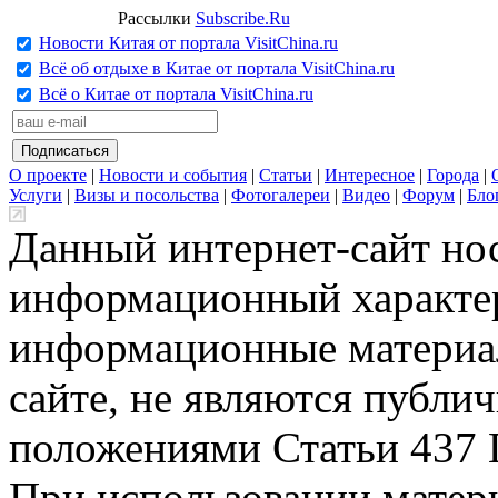
Рассылки
Subscribe.Ru
Новости Китая от портала VisitChina.ru
Всё об отдыхе в Китае от портала VisitChina.ru
Всё о Китае от портала VisitChina.ru
О проекте
|
Новости и события
|
Статьи
|
Интересное
|
Города
|
Услуги
|
Визы и посольства
|
Фотогалереи
|
Видео
|
Форум
|
Бло
Данный интернет-сайт но
информационный характер
информационные материа
сайте, не являются публи
положениями Статьи 437 
При использовании матери