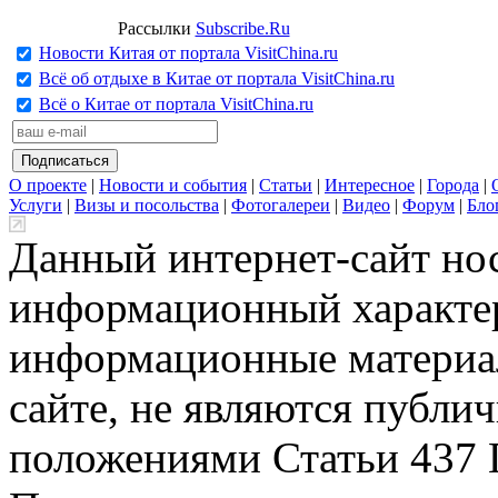
Рассылки
Subscribe.Ru
Новости Китая от портала VisitChina.ru
Всё об отдыхе в Китае от портала VisitChina.ru
Всё о Китае от портала VisitChina.ru
О проекте
|
Новости и события
|
Статьи
|
Интересное
|
Города
|
Услуги
|
Визы и посольства
|
Фотогалереи
|
Видео
|
Форум
|
Бло
Данный интернет-сайт но
информационный характер
информационные материа
сайте, не являются публи
положениями Статьи 437 