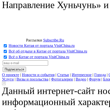
Направление Хуньчунь» и
Рассылки
Subscribe.Ru
Новости Китая от портала VisitChina.ru
Всё об отдыхе в Китае от портала VisitChina.ru
Всё о Китае от портала VisitChina.ru
О проекте
|
Новости и события
|
Статьи
|
Интересное
|
Города
|
Услуги
|
Визы и посольства
|
Фотогалереи
|
Видео
|
Форум
|
Бло
Данный интернет-сайт но
информационный характер