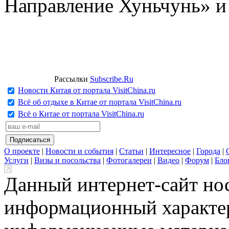
Направление Хуньчунь» и
Рассылки
Subscribe.Ru
Новости Китая от портала VisitChina.ru
Всё об отдыхе в Китае от портала VisitChina.ru
Всё о Китае от портала VisitChina.ru
О проекте
|
Новости и события
|
Статьи
|
Интересное
|
Города
|
Услуги
|
Визы и посольства
|
Фотогалереи
|
Видео
|
Форум
|
Бло
Данный интернет-сайт но
информационный характер