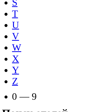
S
T
U
V
W
X
Y
Z
0 — 9