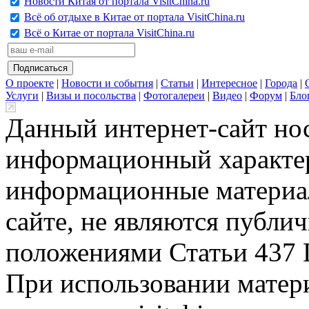
Новости Китая от портала VisitChina.ru
Всё об отдыхе в Китае от портала VisitChina.ru
Всё о Китае от портала VisitChina.ru
О проекте
|
Новости и события
|
Статьи
|
Интересное
|
Города
|
Услуги
|
Визы и посольства
|
Фотогалереи
|
Видео
|
Форум
|
Бло
Данный интернет-сайт но
информационный характер
информационные материа
сайте, не являются публи
положениями Статьи 437 
При использовании матери