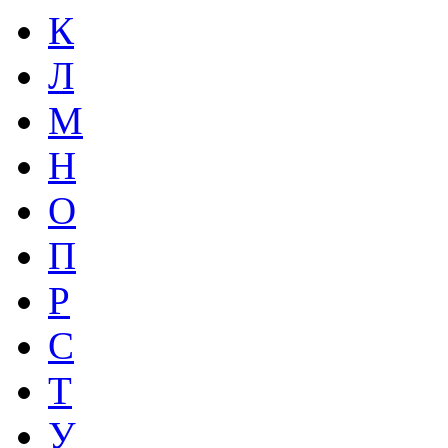
К
Л
М
Н
О
П
Р
С
Т
У