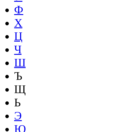
Ф
Х
Ц
Ч
Ш
Ъ
Щ
Ь
Э
Ю