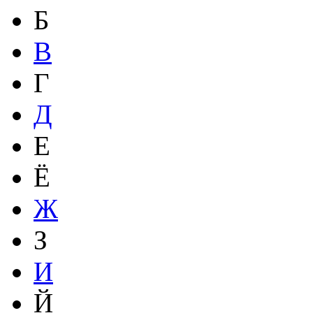
Б
В
Г
Д
Е
Ё
Ж
З
И
Й