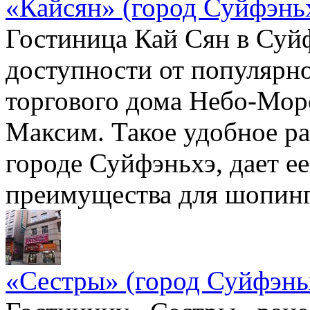
«Кайсян» (город Суйфэнь
Гостиница Кай Сян в Суй
доступности от популярн
торгового дома Небо-Море
Максим. Такое удобное р
городе Суйфэньхэ, дает е
преимущества для шопинг
«Сестры» (город Суйфэнь