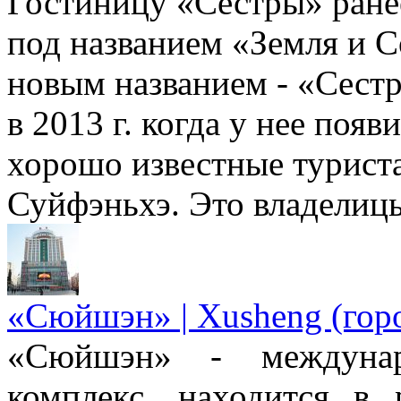
Гостиницу «Сестры» ране
под названием «Земля и С
новым названием - «Сестр
в 2013 г. когда у нее появ
хорошо известные турис
Суйфэньхэ. Это владелиц
«Сюйшэн» | Xusheng (гор
«Сюйшэн» - междунаро
комплекс, находится в