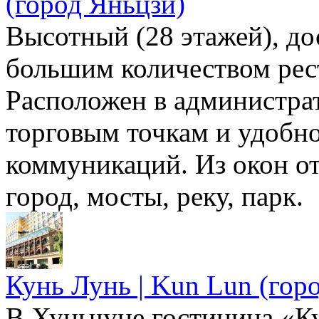
(город Яньцзи)
Высотный (28 этажей), до
большим количеством рес
Расположен в администрат
торговым точкам и удобн
коммуникаций. Из окон о
город, мосты, реку, парк.
Кунь Лунь | Kun Lun (гор
В Хуньчуне гостиница «К