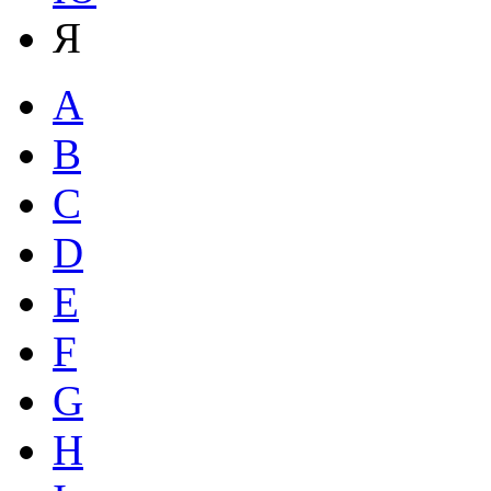
Я
A
B
C
D
E
F
G
H