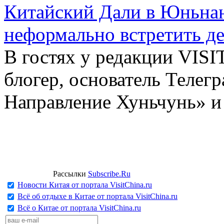
Китайский Дали в Юньнань
неформально встретить д
В гостях у редакции VIS
блогер, основатель Телег
Направление Хуньчунь» и
Рассылки
Subscribe.Ru
Новости Китая от портала VisitChina.ru
Всё об отдыхе в Китае от портала VisitChina.ru
Всё о Китае от портала VisitChina.ru