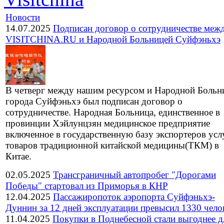
Новости
14.07.2025
Подписан договор о сотрудничестве меж
VISITCHINA.RU и Народной Больницей Суйфэньхэ
В четверг между нашим ресурсом и Народной Больн
города Суйфэньхэ был подписан договор о
сотрудничестве. Народная Больница, единственное в
провинции Хэйлунцзян медицинское предприятие
включенное в государственную базу экспортеров усл
товаров традиционной китайской медицины(ТКМ) в
Китае.
02.05.2025
Трансграничный автопробег "Дорогами
Победы" стартовал из Приморья в КНР
12.04.2025
Пассажиропоток аэропорта Суйфэньхэ-
Дуннин за 12 дней эксплуатации превысил 1330 чело
11.04.2025
Покупки в Поднебесной стали выгоднее д