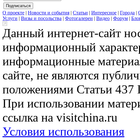
О проекте
|
Новости и события
|
Статьи
|
Интересное
|
Города
|
Услуги
|
Визы и посольства
|
Фотогалереи
|
Видео
|
Форум
|
Бло
Данный интернет-сайт но
информационный характер
информационные материа
сайте, не являются публи
положениями Статьи 437 
При использовании матери
ссылка на visitchina.ru
Условия использования