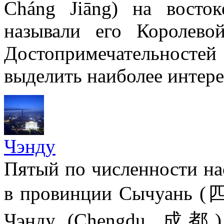
Cháng Jiāng) на восто
называли его Королев
Достопримечательностей 
выделить наиболее интере
Чэнду
Пятый по численности на
в провинции Сычуань (四
Чэнду (Chengdu, 成都).