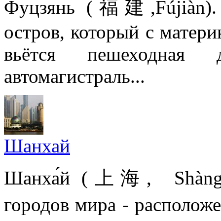
Фуцзянь (福建,Fújiàn).
остров, который с матери
вьётся пешеходная 
автомагистраль...
Шанхай
Шанха́й (上海, Shàngh
городов мира - располо