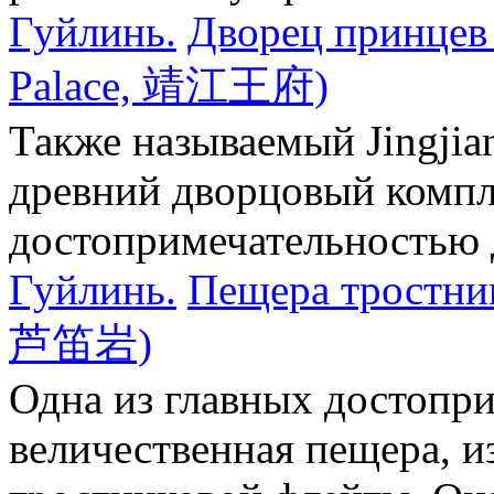
Гуйлинь.
Дворец принцев Ц
Palace, 靖江王府)
Также называемый Jingjian
древний дворцовый компле
достопримечательностью дл
Гуйлинь.
Пещера тростник
芦笛岩)
Одна из главных достопр
величественная пещера, и