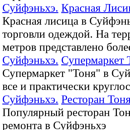
Суйфэньхэ.
Красная Лиси
Красная лисица в Суйфэнь
торговли одеждой. На тер
метров представлено более
Суйфэньхэ.
Супермаркет 
Супермаркет "Тоня" в Суй
все и практически круглос
Суйфэньхэ.
Ресторан Тон
Популярный ресторан Тон
ремонта в Суйфэньхэ