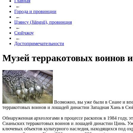
Главная
←
Города и провинции
←
Цзянсу (Jiāngsū), провинция
←
Сюйчжоу
←
Достопримечательности
Музей терракотовых воинов и
Возможно, вы уже были в Сиане и впе
терракотовых воинов и лошадей династии Западная Хань в Сю
Обнаруженная археологами в процессе раскопок в 1984 году, э
Сианьских терракотовых воинов и лошадей династии Цинь. Уже 
ключевых объектов культурного наследия, находящихся под охр