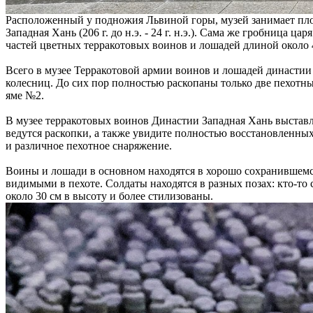
Расположенный у подножия Львиной горы, музей занимает площ
Западная Хань (206 г. до н.э. - 24 г. н.э.). Сама же гробница
частей цветных терракотовых воинов и лошадей длиной около
Всего в музее Терракотовой армии воинов и лошадей династии Х
колесниц. До сих пор полностью раскопаны только две пехотны
яме №2.
В музее терракотовых воинов Династии Западная Хань выставле
ведутся раскопки, а также увидите полностью восстановленны
и различное пехотное снаряжение.
Воины и лошади в основном находятся в хорошо сохранившемся 
видимыми в пехоте. Солдаты находятся в разных позах: кто-то
около 30 см в высоту и более стилизованы.