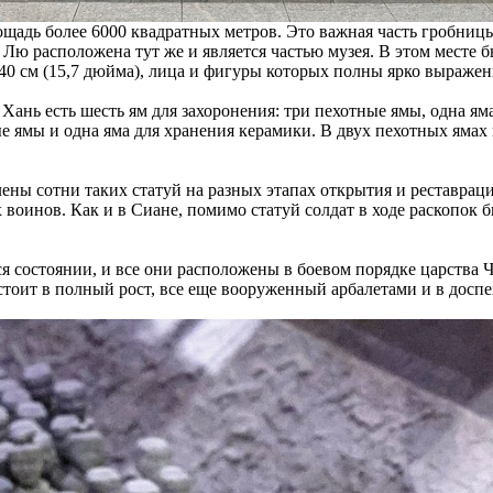
адь более 6000 квадратных метров. Это важная часть гробницы
 царя Лю расположена тут же и является частью музея. В этом мес
 40 см (15,7 дюйма), лица и фигуры которых полны ярко выраж
ань есть шесть ям для захоронения: три пехотные ямы, одна яма
е ямы и одна яма для хранения керамики. В двух пехотных ямах
ны сотни таких статуй на разных этапах открытия и реставраци
х воинов. Как и в Сиане, помимо статуй солдат в ходе раскопо
состоянии, и все они расположены в боевом порядке царства Чу
 стоит в полный рост, все еще вооруженный арбалетами и в досп