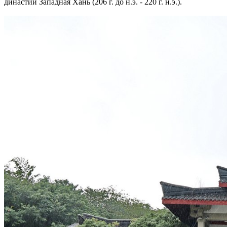
династии Западная Хань (206 г. до н.э. - 220 г. н.э.).