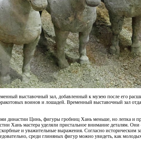
еменный выставочный зал, добавленный к музею после его расш
ерракотовых воинов и лошадей. Временный выставочный зал отда
 династии Цинь, фигуры гробниц Хань меньше, но лепка и прор
стии Хань мастера уделяли пристальное внимание деталям. Они 
корбные и уважительные выражения. Согласно историческим запи
довательно, среди глиняных фигур можно увидеть, как молодых,