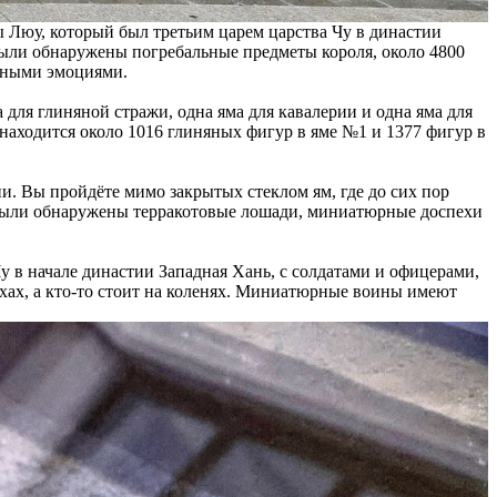
 Люу, который был третьим царем царства Чу в династии
те были обнаружены погребальные предметы короля, около 4800
енными эмоциями.
 для глиняной стражи, одна яма для кавалерии и одна яма для
 находится около 1016 глиняных фигур в яме №1 и 1377 фигур в
и. Вы пройдёте мимо закрытых стеклом ям, где до сих пор
к были обнаружены терракотовые лошади, миниатюрные доспехи
 в начале династии Западная Хань, с солдатами и офицерами,
ехах, а кто-то стоит на коленях. Миниатюрные воины имеют