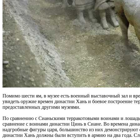
Помимо шести ям, в музее есть военный выставочный зал и вр
увидеть оружие времен династии Хань и боевое построение т
предоставленных другими музеями.
По сравнению с Сианьскими терракотовыми воинами и лошадьми
сравнение с воинами династии Цинь в Сиане. Во времена дина
надгробные фигуры царя, большинство из них демонстрируют с
династии Хань должны были вступить в армию на два года. Сле