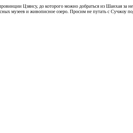
ии Цзянсу, до которого можно добраться из Шанхая за нескол
ресных музеев и живописное озеро. Просим не путать с Сучжоу п