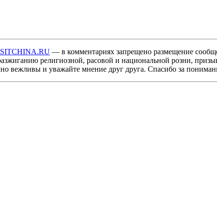
ISITCHINA.RU
— в комментариях запрещено размещение сообщ
разжиганию религиозной, расовой и национальной розни, призы
мно вежливы и уважайте мнение друг друга. Спасибо за пониман