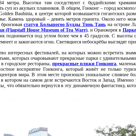
84 метра. Высотки там соседствуют с буддийскими храмам
ь суп из акульих плавников. В общем, Гонконг – город космопо
olden Bauhinia, в центре которой возвышается гигантских раз
семье. Камень здоровый – девять метров гранита. Около него мо
я бронзовая
статуя Большогоо Будды Тянь Тань
на острове Ла
я (Flagstaff House Museum of Tea Ware)
, и Оранжерея в
Парке
чик поднимается под углом более чем в 45 градусов. С высоты 
 темнеет и зажигаются огни. Светящиеся небоскрёбы выглядят пр
тво интересных фестивалей, на которых можно встретить знаме
детьми, которых очаровывают прекрасные парки с удивительными
, в городские рестораны,
прекрасные пляжи Гонконга
, малень
остное восприятие Гонконга, который живёт не только тури
центров мира. В этом месте произошло уникальное слияние бол
в котором на самом деле встречаются Восток и Запад. Именно 
ы¸ что обязательно вернутся в эту динамичную фантастику, котора