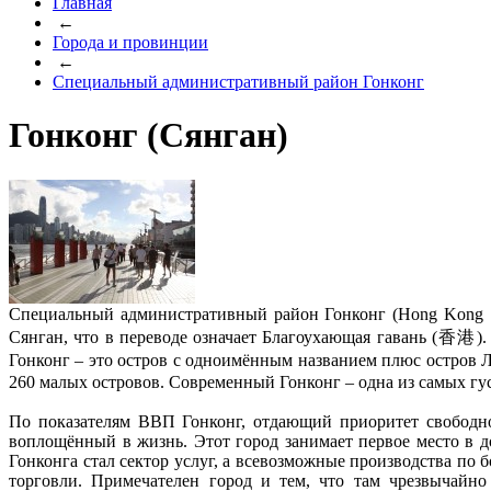
Главная
←
Города и провинции
←
Специальный административный район Гонконг
Гонконг (Сянган)
Специальный административный район Гонконг (Hong Kong S
Сянган, что в переводе означает Благоухающая гавань (香港).
Гонконг – это остров с одноимённым названием плюс остров Л
260 малых островов. Современный Гонконг – одна из самых гус
По показателям ВВП Гонконг, отдающий приоритет свободно
воплощённый в жизнь. Этот город занимает первое место в д
Гонконга стал сектор услуг, а всевозможные производства по 
торговли. Примечателен город и тем, что там чрезвычайн