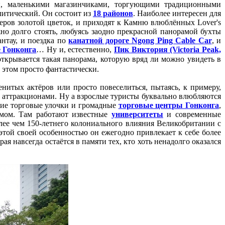
и, маленькими магазинчиками, торгующими традиционными
литический. Он состоит из
18 районов
. Наиболее интересен для
меров золотой цветок, и приходят к Камню влюблённых Lover's
жно долго стоять, любуясь заодно прекрасной панорамой бухты
нтау, и поездка по
канатной дороге Ngong Ping Cable Car
, и
 Гонконга
… Ну и, естественно,
Пик Виктория (Victoria Peak,
открывается такая панорама, которую вряд ли можно увидеть в
и этом просто фантастически.
нитых актёров или просто повеселиться, пытаясь, к примеру,
 аттракционами. Ну а взрослые туристы буквально влюбляются
кие торговые улочки и громадные
торговые центры Гонконга
,
змом. Там работают известные
университеты
и современные
ее чем 150-летнего колониального влияния Великобритании с
этой своей особенностью он ежегодно привлекает к себе более
я навсегда остаётся в памяти тех, кто хоть ненадолго оказался