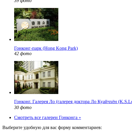
39 фото
Гонконг-парк (Hong Kong Park)
42 фото
Гонконг. Галерея Ло (галерея доктора Ло Куайчхён (K.S
30 фото
Смотреть все галереи Гонконга »
Выберите удобную для вас форму комментариев: