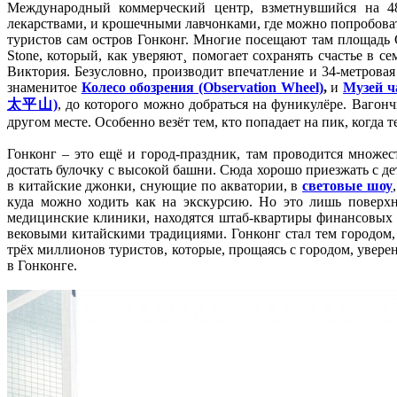
Международный коммерческий центр, взметнувшийся на 4
лекарствами, и крошечными лавчонками, где можно попробоват
туристов сам остров Гонконг. Многие посещают там площадь G
Stone, который, как уверяют¸ помогает сохранять счастье в 
Виктория. Безусловно, производит впечатление и 34-метрова
знаменитое
Колесо обозрения (Observation Wheel)
,
и
Музей ча
太平山)
, до которого можно добраться на фуникулёре. Вагон
другом месте. Особенно везёт тем, кто попадает на пик, когда
Гонконг – это ещё и город-праздник, там проводится множес
достать булочку с высокой башни. Сюда хорошо приезжать с 
в китайские джонки, снующие по акватории, в
световые шоу
куда можно ходить как на экскурсию. Но это лишь поверхн
медицинские клиники, находятся штаб-квартиры финансовых 
вековыми китайскими традициями. Гонконг стал тем городом, 
трёх миллионов туристов, которые, прощаясь с городом, уверен
в Гонконге.