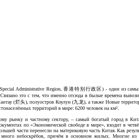
pecial Administrative Region, 香港特别行政区) - один из самых и
 Связано это с тем, что именно отсюда в былые времена вывоз
антау (烂头), полуостров Коулун (九龙), а также Новые территории
тонаселённых территорий в мире: 6200 человек на км².
му рынку и частному сектору, – самый богатый город в Китае
окументах по «Экономической свободе в мире», входит в четв
большей части перенесли на материковую часть Китая. Как резуль
о много небоскрёбов, причём в основном жилых. Многие из