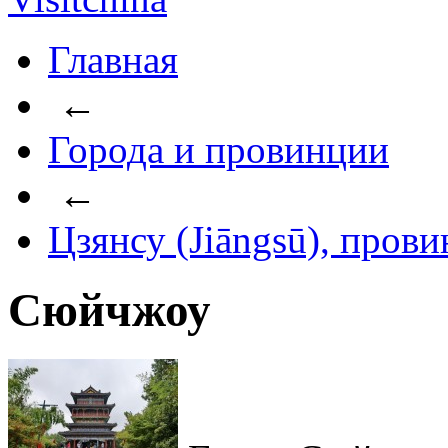
Главная
←
Города и провинции
←
Цзянсу (Jiāngsū), пров
Сюйчжоу