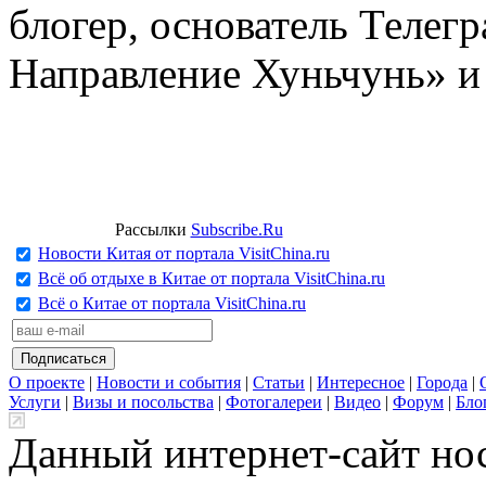
блогер, основатель Телег
Направление Хуньчунь» и
Рассылки
Subscribe.Ru
Новости Китая от портала VisitChina.ru
Всё об отдыхе в Китае от портала VisitChina.ru
Всё о Китае от портала VisitChina.ru
О проекте
|
Новости и события
|
Статьи
|
Интересное
|
Города
|
Услуги
|
Визы и посольства
|
Фотогалереи
|
Видео
|
Форум
|
Бло
Данный интернет-сайт но