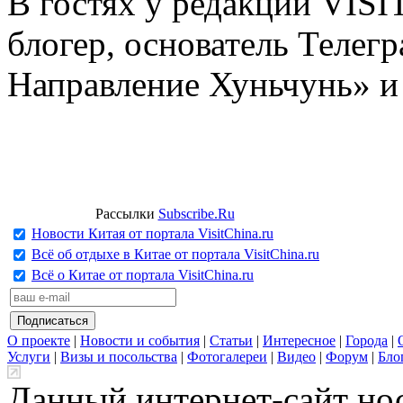
В гостях у редакции VIS
блогер, основатель Телег
Направление Хуньчунь» и
Рассылки
Subscribe.Ru
Новости Китая от портала VisitChina.ru
Всё об отдыхе в Китае от портала VisitChina.ru
Всё о Китае от портала VisitChina.ru
О проекте
|
Новости и события
|
Статьи
|
Интересное
|
Города
|
Услуги
|
Визы и посольства
|
Фотогалереи
|
Видео
|
Форум
|
Бло
Данный интернет-сайт но