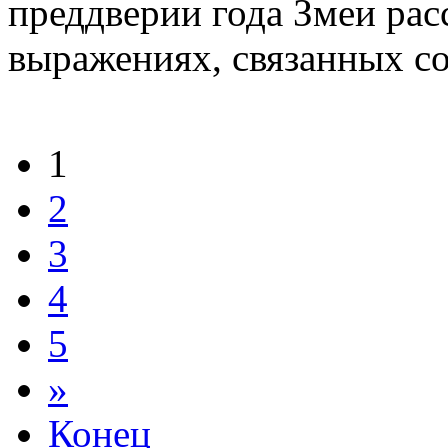
преддверии года Змеи рас
выражениях, связанных с
1
2
3
4
5
»
Конец