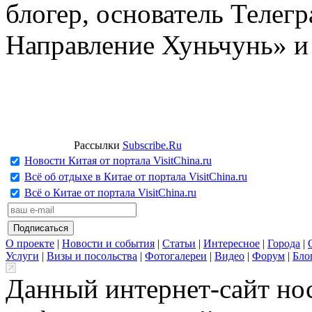
блогер, основатель Телег
Направление Хуньчунь» и
Рассылки
Subscribe.Ru
Новости Китая от портала VisitChina.ru
Всё об отдыхе в Китае от портала VisitChina.ru
Всё о Китае от портала VisitChina.ru
О проекте
|
Новости и события
|
Статьи
|
Интересное
|
Города
|
Услуги
|
Визы и посольства
|
Фотогалереи
|
Видео
|
Форум
|
Бло
Данный интернет-сайт но