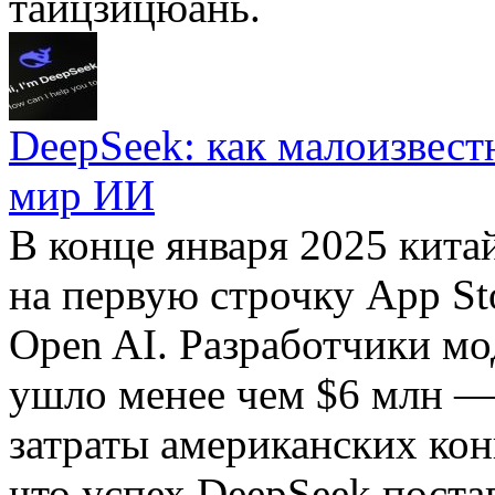
тайцзицюань.
DeepSeek: как малоизвест
мир ИИ
В конце января 2025 кита
на первую строчку App S
Open AI. Разработчики мо
ушло менее чем $6 млн —
затраты американских кон
что успех DeepSeek поста