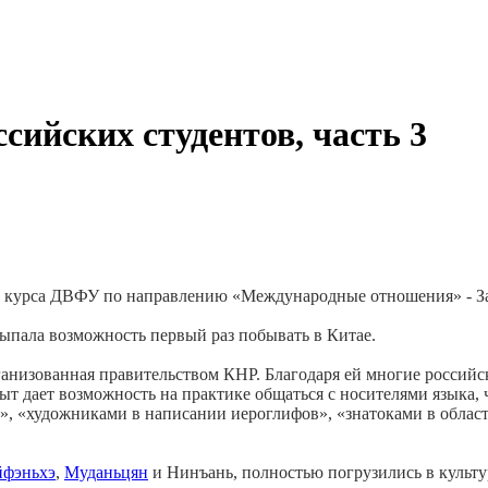
сийских студентов, часть 3
 2 курса ДВФУ по направлению «Международные отношения» - З
выпала возможность первый раз побывать в Китае.
ганизованная правительством КНР. Благодаря ей многие российс
пыт дает возможность на практике общаться с носителями языка,
у», «художниками в написании иероглифов», «знатоками в обла
йфэньхэ
,
Муданьцян
и Нинъань, полностью погрузились в культу