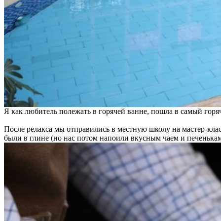
Я как любитель полежать в горячей ванне, пошла в самый горя
После релакса мы отправились в местную школу на мастер-клас
были в глине (но нас потом напоили вкусным чаем и печенькам