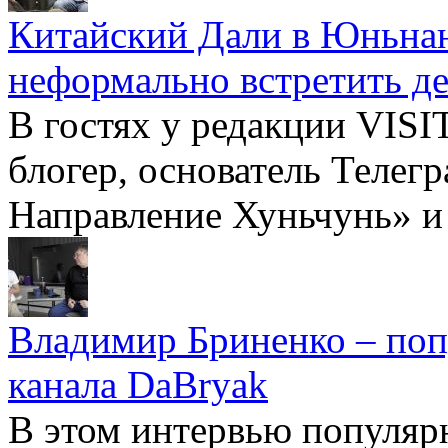
Китайский Дали в Юньнань
неформально встретить д
В гостях у редакции VIS
блогер, основатель Телег
Направление Хуньчунь» и
Владимир Бриненко – поп
канала DaBryak
В этом интервью популяр