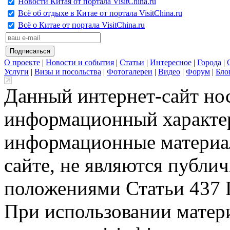
Новости Китая от портала VisitChina.ru
Всё об отдыхе в Китае от портала VisitChina.ru
Всё о Китае от портала VisitChina.ru
О проекте
|
Новости и события
|
Статьи
|
Интересное
|
Города
|
Услуги
|
Визы и посольства
|
Фотогалереи
|
Видео
|
Форум
|
Бло
Данный интернет-сайт но
информационный характер
информационные материа
сайте, не являются публи
положениями Статьи 437 
При использовании матери