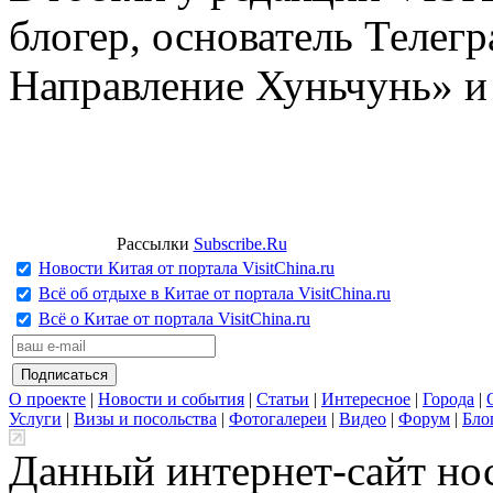
блогер, основатель Телег
Направление Хуньчунь» и
Рассылки
Subscribe.Ru
Новости Китая от портала VisitChina.ru
Всё об отдыхе в Китае от портала VisitChina.ru
Всё о Китае от портала VisitChina.ru
О проекте
|
Новости и события
|
Статьи
|
Интересное
|
Города
|
Услуги
|
Визы и посольства
|
Фотогалереи
|
Видео
|
Форум
|
Бло
Данный интернет-сайт но