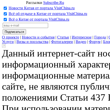
Рассылки
Subscribe.Ru
Новости Китая от портала VisitChina.ru
Всё об отдыхе в Китае от портала VisitChina.ru
Всё о Китае от портала VisitChina.ru
О проекте
|
Новости и события
|
Статьи
|
Интересное
|
Города
|
Услуги
|
Визы и посольства
|
Фотогалереи
|
Видео
|
Форум
|
Бло
Данный интернет-сайт но
информационный характер
информационные материа
сайте, не являются публи
положениями Статьи 437 
При использовании матери