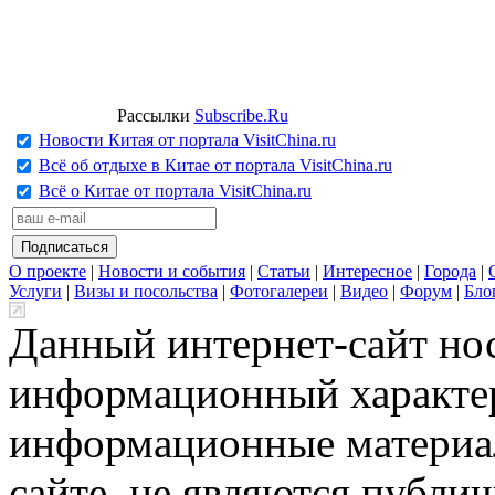
Рассылки
Subscribe.Ru
Новости Китая от портала VisitChina.ru
Всё об отдыхе в Китае от портала VisitChina.ru
Всё о Китае от портала VisitChina.ru
О проекте
|
Новости и события
|
Статьи
|
Интересное
|
Города
|
Услуги
|
Визы и посольства
|
Фотогалереи
|
Видео
|
Форум
|
Бло
Данный интернет-сайт но
информационный характер
информационные материа
сайте, не являются публи