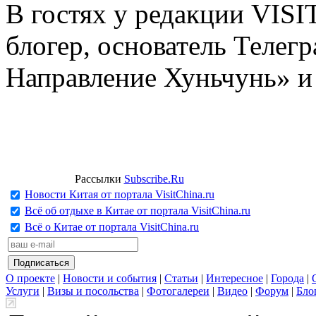
В гостях у редакции VIS
блогер, основатель Телег
Направление Хуньчунь» и
Рассылки
Subscribe.Ru
Новости Китая от портала VisitChina.ru
Всё об отдыхе в Китае от портала VisitChina.ru
Всё о Китае от портала VisitChina.ru
О проекте
|
Новости и события
|
Статьи
|
Интересное
|
Города
|
Услуги
|
Визы и посольства
|
Фотогалереи
|
Видео
|
Форум
|
Бло