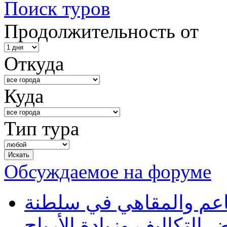
Поиск туров
Продолжительность от
Откуда
Куда
Тип тура
Обсуждаемое на форуме
طاعم والمقاهي في سلطنة
 التكاليف وزيادة الأرباح