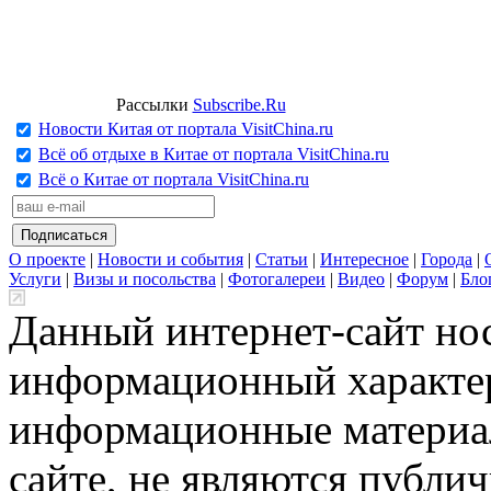
Рассылки
Subscribe.Ru
Новости Китая от портала VisitChina.ru
Всё об отдыхе в Китае от портала VisitChina.ru
Всё о Китае от портала VisitChina.ru
О проекте
|
Новости и события
|
Статьи
|
Интересное
|
Города
|
Услуги
|
Визы и посольства
|
Фотогалереи
|
Видео
|
Форум
|
Бло
Данный интернет-сайт но
информационный характер
информационные материа
сайте, не являются публи