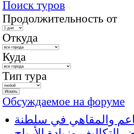
Поиск туров
Продолжительность от
Откуда
Куда
Тип тура
Обсуждаемое на форуме
طاعم والمقاهي في سلطنة
 التكاليف وزيادة الأرباح