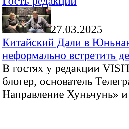
Гость редакции
27.03.2025
Китайский Дали в Юньнань
неформально встретить д
В гостях у редакции VIS
блогер, основатель Телег
Направление Хуньчунь» и