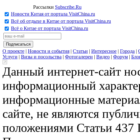
Рассылки
Subscribe.Ru
Новости Китая от портала VisitChina.ru
Всё об отдыхе в Китае от портала VisitChina.ru
Всё о Китае от портала VisitChina.ru
О проекте
|
Новости и события
|
Статьи
|
Интересное
|
Города
|
Услуги
|
Визы и посольства
|
Фотогалереи
|
Видео
|
Форум
|
Бло
Данный интернет-сайт но
информационный характер
информационные материа
сайте, не являются публи
положениями Статьи 437 