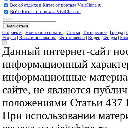
Всё об отдыхе в Китае от портала VisitChina.ru
Всё о Китае от портала VisitChina.ru
О проекте
|
Новости и события
|
Статьи
|
Интересное
|
Города
|
Услуги
|
Визы и посольства
|
Фотогалереи
|
Видео
|
Форум
|
Бло
Данный интернет-сайт но
информационный характер
информационные материа
сайте, не являются публи
положениями Статьи 437 
При использовании матери