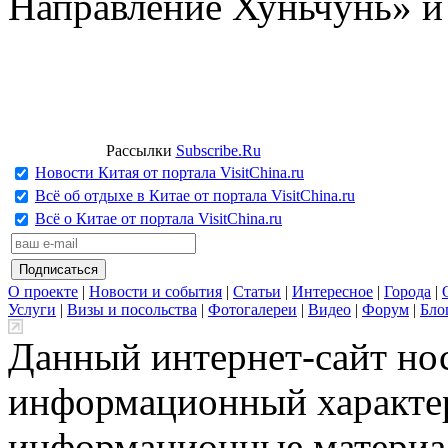
Направление Хуньчунь» и
Рассылки
Subscribe.Ru
Новости Китая от портала VisitChina.ru
Всё об отдыхе в Китае от портала VisitChina.ru
Всё о Китае от портала VisitChina.ru
О проекте
|
Новости и события
|
Статьи
|
Интересное
|
Города
|
Услуги
|
Визы и посольства
|
Фотогалереи
|
Видео
|
Форум
|
Бло
Данный интернет-сайт но
информационный характер
информационные материа