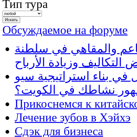
Тип тура
Обсуждаемое на форуме
طاعم والمقاهي في سلطنة
 التكاليف وزيادة الأرباح
في بناء استراتيجية سيو
ظهور نشاطك في الكويت؟
Прикоснемся к китайск
Лечение зубов в Хэйхэ
Сдэк для бизнеса