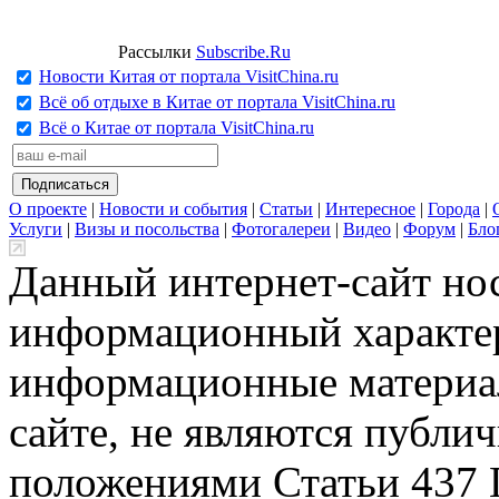
Рассылки
Subscribe.Ru
Новости Китая от портала VisitChina.ru
Всё об отдыхе в Китае от портала VisitChina.ru
Всё о Китае от портала VisitChina.ru
О проекте
|
Новости и события
|
Статьи
|
Интересное
|
Города
|
Услуги
|
Визы и посольства
|
Фотогалереи
|
Видео
|
Форум
|
Бло
Данный интернет-сайт но
информационный характер
информационные материа
сайте, не являются публи
положениями Статьи 437 