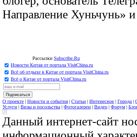
блогер, основатель Телег
Направление Хуньчунь» и
Рассылки
Subscribe.Ru
Новости Китая от портала VisitChina.ru
Всё об отдыхе в Китае от портала VisitChina.ru
Всё о Китае от портала VisitChina.ru
О проекте
|
Новости и события
|
Статьи
|
Интересное
|
Города
|
Услуги
|
Визы и посольства
|
Фотогалереи
|
Видео
|
Форум
|
Бло
Данный интернет-сайт но
информационный характер