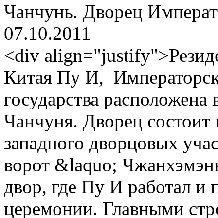
Чанчунь. Дворец Императ
07.10.2011
<div align="justify">Рези
Китая Пу И, Императорс
государства расположена 
Чанчуня. Дворец состоит и
западного дворцовых участ
ворот &laquo; Чжанхэмэн
двор, где Пу И работал и
церемонии. Главными стр