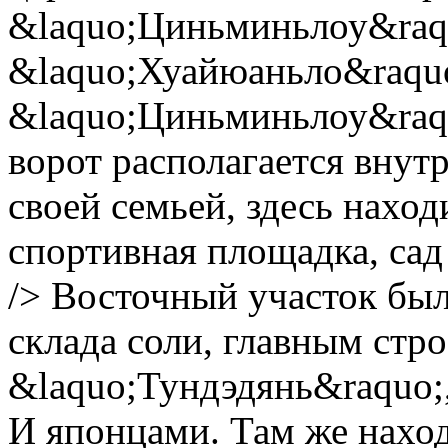
&laquo;Циньминьлоу&raqu
&laquo;Хуайюаньло&raquo
&laquo;Циньминьлоу&raquo
ворот располагается внут
своей семьей, здесь нахо
спортивная площадка, сад 
/> Восточный участок был
склада соли, главным стр
&laquo;Тундэдянь&raquo;
И японцами. Там же наход