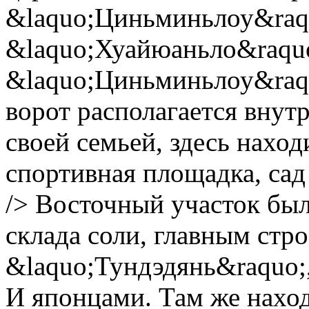
&laquo;Циньминьлоу&raqu
&laquo;Хуайюаньло&raquo
&laquo;Циньминьлоу&raquo
ворот располагается внут
своей семьей, здесь нахо
спортивная площадка, сад 
/> Восточный участок был
склада соли, главным стр
&laquo;Тундэдянь&raquo;
И японцами. Там же наход