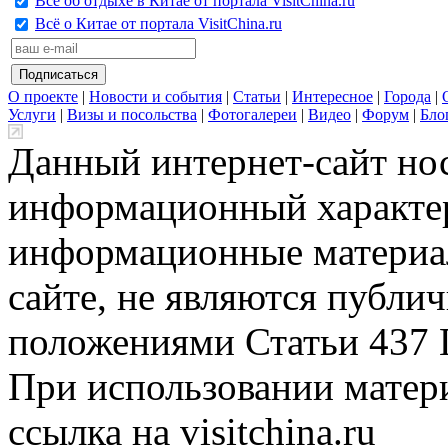
Всё об отдыхе в Китае от портала VisitChina.ru
Всё о Китае от портала VisitChina.ru
О проекте
|
Новости и события
|
Статьи
|
Интересное
|
Города
|
Услуги
|
Визы и посольства
|
Фотогалереи
|
Видео
|
Форум
|
Бло
Данный интернет-сайт но
информационный характер
информационные материа
сайте, не являются публи
положениями Статьи 437 
При использовании матери
ссылка на visitchina.ru