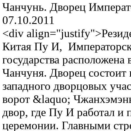
Чанчунь. Дворец Императ
07.10.2011
<div align="justify">Рези
Китая Пу И, Императорс
государства расположена 
Чанчуня. Дворец состоит и
западного дворцовых участ
ворот &laquo; Чжанхэмэн
двор, где Пу И работал и
церемонии. Главными стр