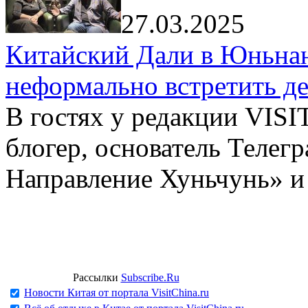
27.03.2025
Китайский Дали в Юньнань
неформально встретить д
В гостях у редакции VIS
блогер, основатель Телег
Направление Хуньчунь» и
Рассылки
Subscribe.Ru
Новости Китая от портала VisitChina.ru