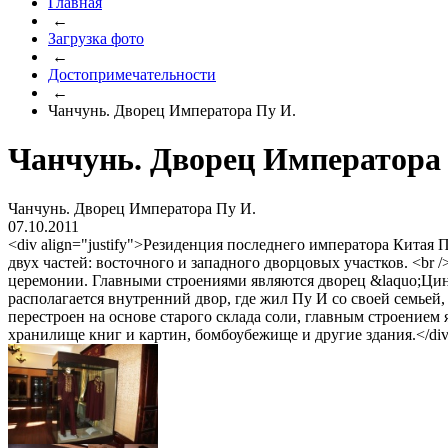
Главная
←
Загрузка фото
←
Достопримечательности
←
Чанчунь. Дворец Императора Пу И.
Чанчунь. Дворец Императора
Чанчунь. Дворец Императора Пу И.
07.10.2011
<div align="justify">Резиденция последнего императора Китая
двух частей: восточного и западного дворцовых участков. <br 
церемонии. Главными строениями являются дворец &laquo;Цинь
располагается внутренний двор, где жил Пу И со своей семьей,
перестроен на основе старого склада соли, главным строением
хранилище книг и картин, бомбоубежище и другие здания.</di