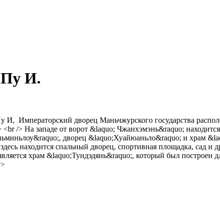
 Пу И.
 Пу И, Императорский дворец Маньчжурского государства распол
/> <br /> На западе от ворот &laquo; Чжанхэмэнь&raquo; находит
миньлоу&raquo;, дворец &laquo;Хуайюаньло&raquo; и храм &laqu
 здесь находится спальный дворец, спортивная площадка, сад и д
 является храм &laquo;Тундэдянь&raquo;, который был построен 
v>