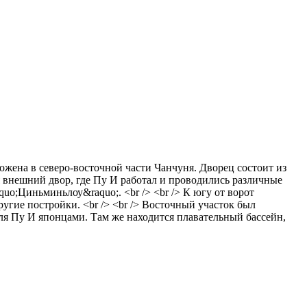
ожена в северо-восточной части Чанчуня. Дворец состоит из
ся внешний двор, где Пу И работал и проводились различные
o;Циньминьлоу&raquo;. <br /> <br /> К югу от ворот
ругие постройки. <br /> <br /> Восточный участок был
для Пу И японцами. Там же находится плавательный бассейн,