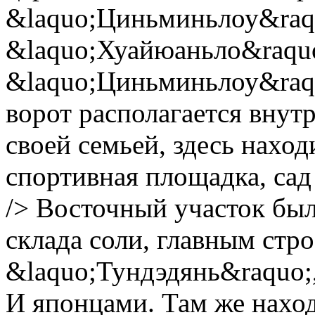
&laquo;Циньминьлоу&raqu
&laquo;Хуайюаньло&raquo
&laquo;Циньминьлоу&raquo
ворот располагается внут
своей семьей, здесь нахо
спортивная площадка, сад 
/> Восточный участок был
склада соли, главным стр
&laquo;Тундэдянь&raquo;
И японцами. Там же наход