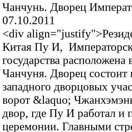
Чанчунь. Дворец Императ
07.10.2011
<div align="justify">Рези
Китая Пу И, Императорс
государства расположена 
Чанчуня. Дворец состоит и
западного дворцовых участ
ворот &laquo; Чжанхэмэн
двор, где Пу И работал и
церемонии. Главными стр