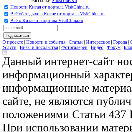
Рассылки
Subscribe.Ru
Новости Китая от портала VisitChina.ru
Всё об отдыхе в Китае от портала VisitChina.ru
Всё о Китае от портала VisitChina.ru
О проекте
|
Новости и события
|
Статьи
|
Интересное
|
Города
|
Услуги
|
Визы и посольства
|
Фотогалереи
|
Видео
|
Форум
|
Бло
Данный интернет-сайт но
информационный характер
информационные материа
сайте, не являются публи
положениями Статьи 437 
При использовании матери