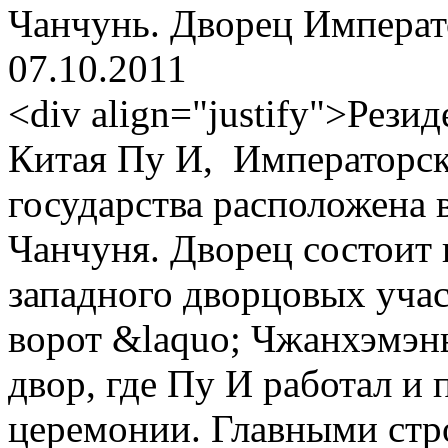
Чанчунь. Дворец Императ
07.10.2011
<div align="justify">Рези
Китая Пу И, Императорс
государства расположена 
Чанчуня. Дворец состоит и
западного дворцовых участ
ворот &laquo; Чжанхэмэн
двор, где Пу И работал и
церемонии. Главными стр