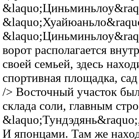
&laquo;Циньминьлоу&raqu
&laquo;Хуайюаньло&raquo
&laquo;Циньминьлоу&raquo
ворот располагается внут
своей семьей, здесь нахо
спортивная площадка, сад 
/> Восточный участок был
склада соли, главным стр
&laquo;Тундэдянь&raquo;
И японцами. Там же наход