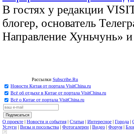
В гостях у редакции VIS
блогер, основатель Телег
Направление Хуньчунь» и
Рассылки
Subscribe.Ru
Новости Китая от портала VisitChina.ru
Всё об отдыхе в Китае от портала VisitChina.ru
Всё о Китае от портала VisitChina.ru
О проекте
|
Новости и события
|
Статьи
|
Интересное
|
Города
|
Услуги
|
Визы и посольства
|
Фотогалереи
|
Видео
|
Форум
|
Бло