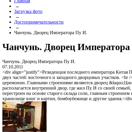
Главная
←
Загрузка фото
←
Достопримечательности
←
Чанчунь. Дворец Императора Пу И.
Чанчунь. Дворец Императора
Чанчунь. Дворец Императора Пу И.
07.10.2011
<div align="justify">Резиденция последнего императора Китая
двух частей: восточного и западного дворцовых участков. <br 
церемонии. Главными строениями являются дворец &laquo;Цинь
располагается внутренний двор, где жил Пу И со своей семьей,
перестроен на основе старого склада соли, главным строением
хранилище книг и картин, бомбоубежище и другие здания.</di