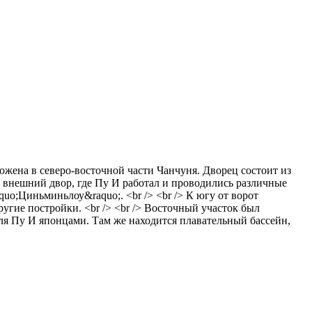
ожена в северо-восточной части Чанчуня. Дворец состоит из
ся внешний двор, где Пу И работал и проводились различные
o;Циньминьлоу&raquo;. <br /> <br /> К югу от ворот
ругие постройки. <br /> <br /> Восточный участок был
для Пу И японцами. Там же находится плавательный бассейн,