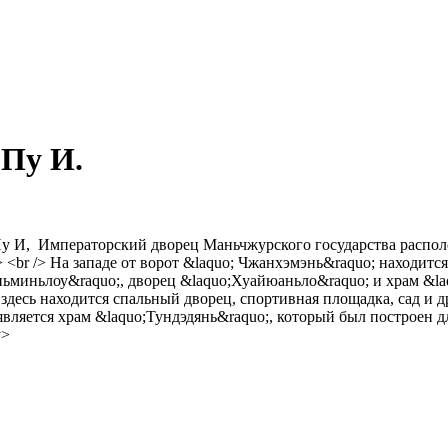
 Пу И.
 Пу И, Императорский дворец Маньчжурского государства распол
/> <br /> На западе от ворот &laquo; Чжанхэмэнь&raquo; находит
миньлоу&raquo;, дворец &laquo;Хуайюаньло&raquo; и храм &laqu
 здесь находится спальный дворец, спортивная площадка, сад и д
 является храм &laquo;Тундэдянь&raquo;, который был построен 
v>