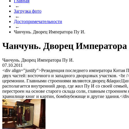
Главная
←
Загрузка фото
←
Достопримечательности
←
Чанчунь. Дворец Императора Пу И.
Чанчунь. Дворец Императора
Чанчунь. Дворец Императора Пу И.
07.10.2011
<div align="justify">Резиденция последнего императора Китая
двух частей: восточного и западного дворцовых участков. <br 
церемонии. Главными строениями являются дворец &laquo;Цинь
располагается внутренний двор, где жил Пу И со своей семьей,
перестроен на основе старого склада соли, главным строением
хранилище книг и картин, бомбоубежище и другие здания.</di