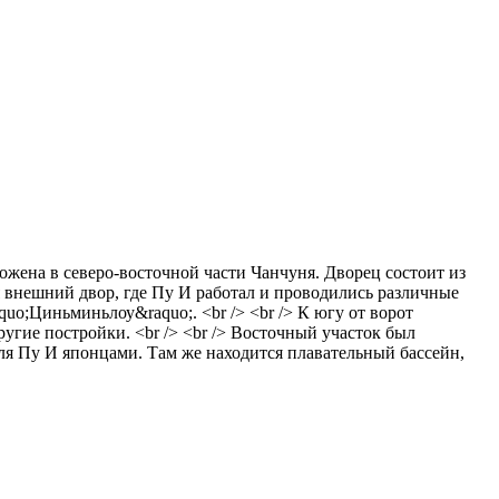
ожена в северо-восточной части Чанчуня. Дворец состоит из
ся внешний двор, где Пу И работал и проводились различные
o;Циньминьлоу&raquo;. <br /> <br /> К югу от ворот
ругие постройки. <br /> <br /> Восточный участок был
для Пу И японцами. Там же находится плавательный бассейн,