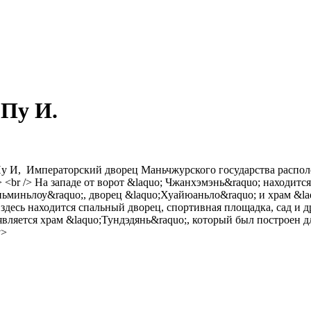
 Пу И.
 Пу И, Императорский дворец Маньчжурского государства распол
/> <br /> На западе от ворот &laquo; Чжанхэмэнь&raquo; находит
миньлоу&raquo;, дворец &laquo;Хуайюаньло&raquo; и храм &laqu
 здесь находится спальный дворец, спортивная площадка, сад и д
 является храм &laquo;Тундэдянь&raquo;, который был построен 
v>