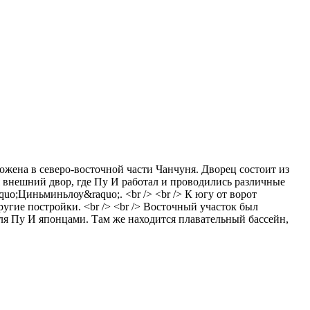
ожена в северо-восточной части Чанчуня. Дворец состоит из
ся внешний двор, где Пу И работал и проводились различные
o;Циньминьлоу&raquo;. <br /> <br /> К югу от ворот
ругие постройки. <br /> <br /> Восточный участок был
для Пу И японцами. Там же находится плавательный бассейн,