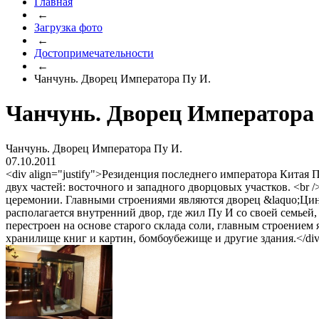
Главная
←
Загрузка фото
←
Достопримечательности
←
Чанчунь. Дворец Императора Пу И.
Чанчунь. Дворец Императора
Чанчунь. Дворец Императора Пу И.
07.10.2011
<div align="justify">Резиденция последнего императора Китая
двух частей: восточного и западного дворцовых участков. <br 
церемонии. Главными строениями являются дворец &laquo;Цинь
располагается внутренний двор, где жил Пу И со своей семьей,
перестроен на основе старого склада соли, главным строением
хранилище книг и картин, бомбоубежище и другие здания.</di