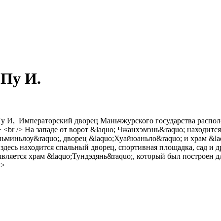
 Пу И.
 Пу И, Императорский дворец Маньчжурского государства распол
/> <br /> На западе от ворот &laquo; Чжанхэмэнь&raquo; находит
миньлоу&raquo;, дворец &laquo;Хуайюаньло&raquo; и храм &laqu
 здесь находится спальный дворец, спортивная площадка, сад и д
 является храм &laquo;Тундэдянь&raquo;, который был построен 
v>