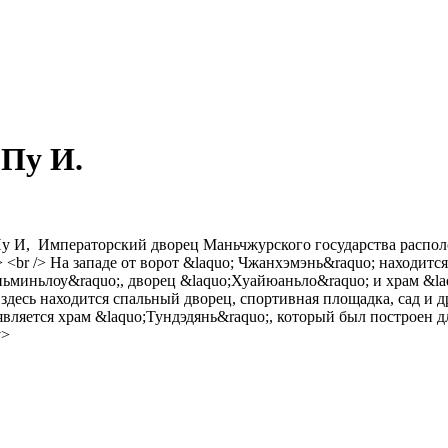
 Пу И.
 Пу И, Императорский дворец Маньчжурского государства распол
/> <br /> На западе от ворот &laquo; Чжанхэмэнь&raquo; находит
миньлоу&raquo;, дворец &laquo;Хуайюаньло&raquo; и храм &laqu
 здесь находится спальный дворец, спортивная площадка, сад и д
 является храм &laquo;Тундэдянь&raquo;, который был построен 
v>