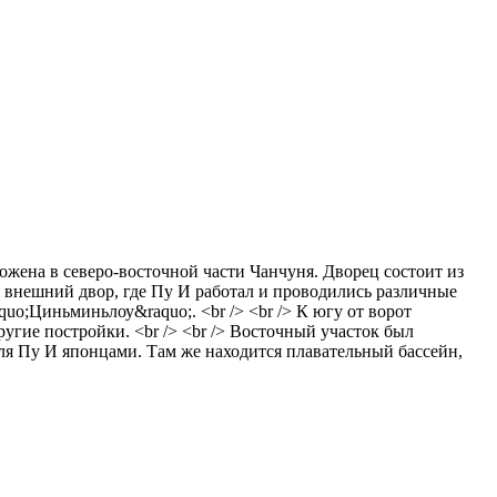
ожена в северо-восточной части Чанчуня. Дворец состоит из
ся внешний двор, где Пу И работал и проводились различные
o;Циньминьлоу&raquo;. <br /> <br /> К югу от ворот
ругие постройки. <br /> <br /> Восточный участок был
для Пу И японцами. Там же находится плавательный бассейн,