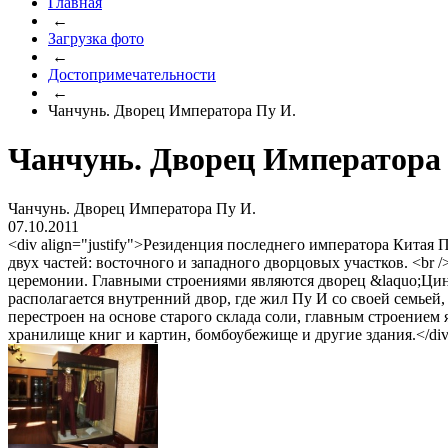
Главная
←
Загрузка фото
←
Достопримечательности
←
Чанчунь. Дворец Императора Пу И.
Чанчунь. Дворец Императора
Чанчунь. Дворец Императора Пу И.
07.10.2011
<div align="justify">Резиденция последнего императора Китая
двух частей: восточного и западного дворцовых участков. <br 
церемонии. Главными строениями являются дворец &laquo;Цинь
располагается внутренний двор, где жил Пу И со своей семьей,
перестроен на основе старого склада соли, главным строением
хранилище книг и картин, бомбоубежище и другие здания.</di