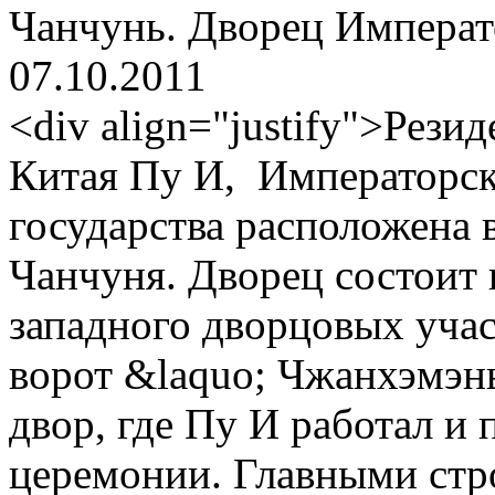
Чанчунь. Дворец Императ
07.10.2011
<div align="justify">Рези
Китая Пу И, Императорс
государства расположена 
Чанчуня. Дворец состоит и
западного дворцовых участ
ворот &laquo; Чжанхэмэн
двор, где Пу И работал и
церемонии. Главными стр