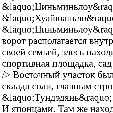
&laquo;Циньминьлоу&raqu
&laquo;Хуайюаньло&raquo
&laquo;Циньминьлоу&raquo
ворот располагается внут
своей семьей, здесь нахо
спортивная площадка, сад 
/> Восточный участок был
склада соли, главным стр
&laquo;Тундэдянь&raquo;
И японцами. Там же наход