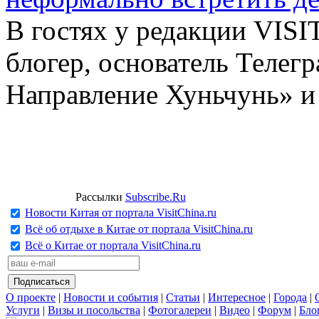
В гостях у редакции VIS
блогер, основатель Телег
Направление Хуньчунь» и
Рассылки
Subscribe.Ru
Новости Китая от портала VisitChina.ru
Всё об отдыхе в Китае от портала VisitChina.ru
Всё о Китае от портала VisitChina.ru
О проекте
|
Новости и события
|
Статьи
|
Интересное
|
Города
|
Услуги
|
Визы и посольства
|
Фотогалереи
|
Видео
|
Форум
|
Бло