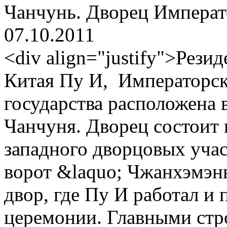
Чанчунь. Дворец Императ
07.10.2011
<div align="justify">Рези
Китая Пу И, Императорс
государства расположена 
Чанчуня. Дворец состоит и
западного дворцовых участ
ворот &laquo; Чжанхэмэн
двор, где Пу И работал и
церемонии. Главными стр