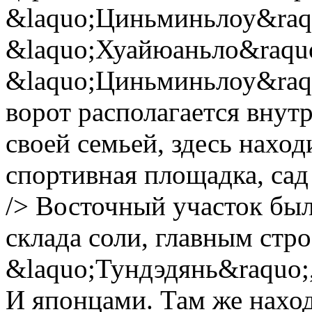
&laquo;Циньминьлоу&raqu
&laquo;Хуайюаньло&raquo
&laquo;Циньминьлоу&raquo
ворот располагается внут
своей семьей, здесь нахо
спортивная площадка, сад 
/> Восточный участок был
склада соли, главным стр
&laquo;Тундэдянь&raquo;
И японцами. Там же наход