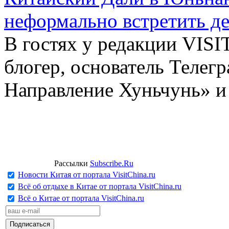
неформально встретить д
В гостях у редакции VIS
блогер, основатель Телег
Направление Хуньчунь» и
Рассылки
Subscribe.Ru
Новости Китая от портала VisitChina.ru
Всё об отдыхе в Китае от портала VisitChina.ru
Всё о Китае от портала VisitChina.ru