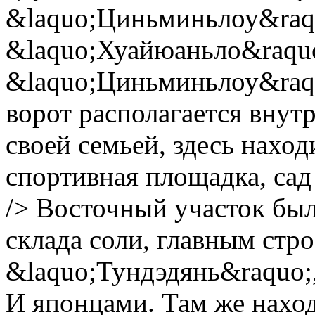
&laquo;Циньминьлоу&raqu
&laquo;Хуайюаньло&raquo
&laquo;Циньминьлоу&raquo
ворот располагается внут
своей семьей, здесь нахо
спортивная площадка, сад 
/> Восточный участок был
склада соли, главным стр
&laquo;Тундэдянь&raquo;
И японцами. Там же наход