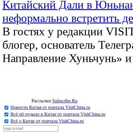
Китайский Дали в Юньнань
неформально встретить д
В гостях у редакции VIS
блогер, основатель Телег
Направление Хуньчунь» и
Рассылки
Subscribe.Ru
Новости Китая от портала VisitChina.ru
Всё об отдыхе в Китае от портала VisitChina.ru
Всё о Китае от портала VisitChina.ru