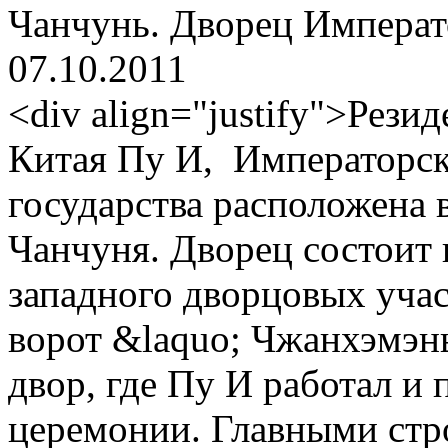
Чанчунь. Дворец Императ
07.10.2011
<div align="justify">Рези
Китая Пу И, Императорс
государства расположена 
Чанчуня. Дворец состоит и
западного дворцовых участ
ворот &laquo; Чжанхэмэн
двор, где Пу И работал и
церемонии. Главными стр