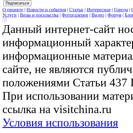
О проекте
|
Новости и события
|
Статьи
|
Интересное
|
Города
|
Услуги
|
Визы и посольства
|
Фотогалереи
|
Видео
|
Форум
|
Бло
Данный интернет-сайт но
информационный характер
информационные материа
сайте, не являются публи
положениями Статьи 437 
При использовании матери
ссылка на visitchina.ru
Условия использования