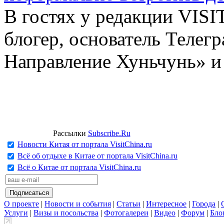
В гостях у редакции VIS
блогер, основатель Телег
Направление Хуньчунь» и
Рассылки
Subscribe.Ru
Новости Китая от портала VisitChina.ru
Всё об отдыхе в Китае от портала VisitChina.ru
Всё о Китае от портала VisitChina.ru
О проекте
|
Новости и события
|
Статьи
|
Интересное
|
Города
|
Услуги
|
Визы и посольства
|
Фотогалереи
|
Видео
|
Форум
|
Бло