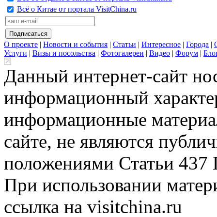
Всё о Китае от портала VisitChina.ru
О проекте
|
Новости и события
|
Статьи
|
Интересное
|
Города
|
Услуги
|
Визы и посольства
|
Фотогалереи
|
Видео
|
Форум
|
Бло
Данный интернет-сайт но
информационный характер
информационные материа
сайте, не являются публи
положениями Статьи 437 
При использовании матери
ссылка на visitchina.ru