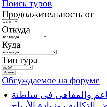
Поиск туров
Продолжительность от
Откуда
Куда
Тип тура
Обсуждаемое на форуме
طاعم والمقاهي في سلطنة
 التكاليف وزيادة الأرباح