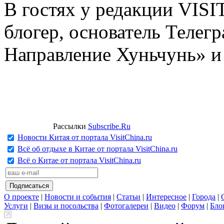
В гостях у редакции VIS
блогер, основатель Телег
Направление Хуньчунь» и
Рассылки
Subscribe.Ru
Новости Китая от портала VisitChina.ru
Всё об отдыхе в Китае от портала VisitChina.ru
Всё о Китае от портала VisitChina.ru
О проекте
|
Новости и события
|
Статьи
|
Интересное
|
Города
|
Услуги
|
Визы и посольства
|
Фотогалереи
|
Видео
|
Форум
|
Бло