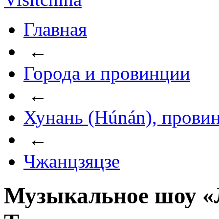
Главная
←
Города и провинции
←
Хунань (Húnán), прови
←
Чжанцзяцзе
Музыкальное шоу «