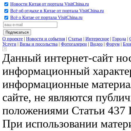
Новости Китая от портала VisitChina.ru
Всё об отдыхе в Китае от портала VisitChina.ru
Всё о Китае от портала VisitChina.ru
О проекте
|
Новости и события
|
Статьи
|
Интересное
|
Города
|
Услуги
|
Визы и посольства
|
Фотогалереи
|
Видео
|
Форум
|
Бло
Данный интернет-сайт но
информационный характер
информационные материа
сайте, не являются публи
положениями Статьи 437 
При использовании матери