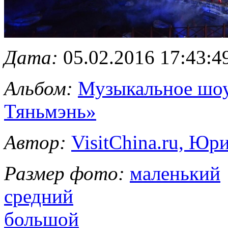
Дата:
05.02.2016 17:43:4
Альбом:
Музыкальное шоу
Тяньмэнь»
Автор:
VisitChina.ru, Ю
Размер фото:
маленький
средний
большой