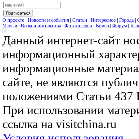
О проекте
|
Новости и события
|
Статьи
|
Интересное
|
Города
|
Услуги
|
Визы и посольства
|
Фотогалереи
|
Видео
|
Форум
|
Бло
Данный интернет-сайт но
информационный характер
информационные материа
сайте, не являются публи
положениями Статьи 437 
При использовании матери
ссылка на visitchina.ru
Условия использования