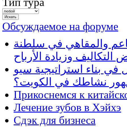
Тип тура
Обсуждаемое на форуме
طاعم والمقاهي في سلطنة
 التكاليف وزيادة الأرباح
في بناء استراتيجية سيو
ظهور نشاطك في الكويت؟
Прикоснемся к китайск
Лечение зубов в Хэйхэ
Сдэк для бизнеса