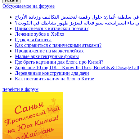
Обсуждаемое на форуме
في سلطنة عُمان: حلول رقمية لتخفيض التكاليف وزيادة الأرباح
بناء استراتيجية سيو فعالة لتعزيز ظهور نشاطك في الكويت؟
Прикоснемся к китайской поэзии?
Лечение зубов в Хэйхэ
Сдэк для бизнеса
Как справиться с паническими атаками?
Продвижение на маркетплейсах
Малые архитектурные формы
Где брать картинки для блога про Китай?
Zopiclone 10 mg UK – Know Its Uses, Benefits & Dosage | a
Деревянные конструкции для дачи
Как поставить капчу на блог о Китае
перейти в форум