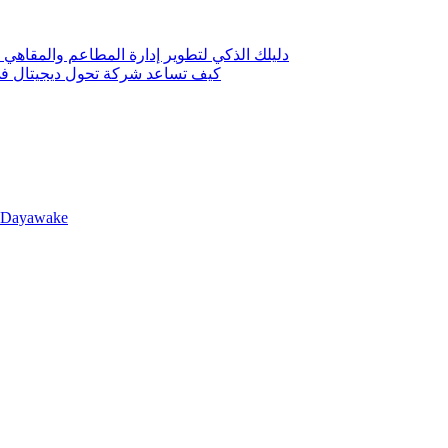
دليلك الذكي لتطوير إدارة المطاعم والمقاهي 
كيف تساعد شركة تحول ديجيتال في 
llDayawake