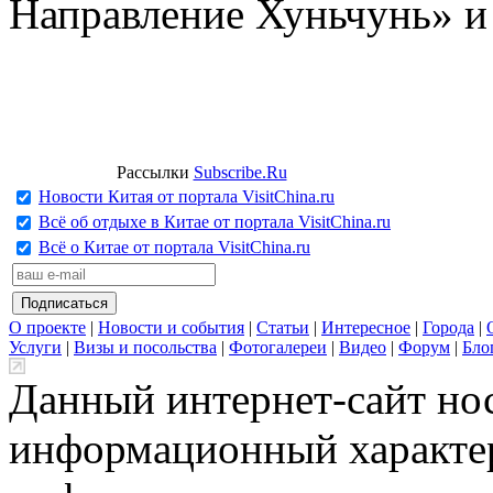
Направление Хуньчунь» и
Рассылки
Subscribe.Ru
Новости Китая от портала VisitChina.ru
Всё об отдыхе в Китае от портала VisitChina.ru
Всё о Китае от портала VisitChina.ru
О проекте
|
Новости и события
|
Статьи
|
Интересное
|
Города
|
Услуги
|
Визы и посольства
|
Фотогалереи
|
Видео
|
Форум
|
Бло
Данный интернет-сайт но
информационный характер