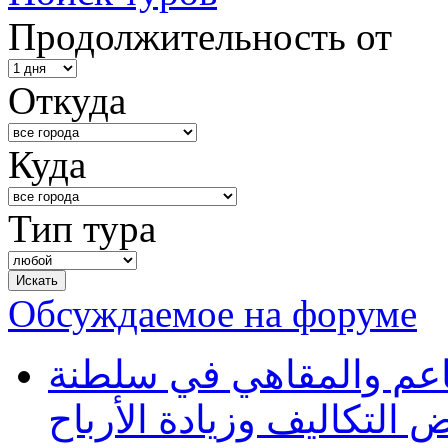
Продолжительность от
Откуда
Куда
Тип тура
Обсуждаемое на форуме
طاعم والمقاهي في سلطنة
 التكاليف وزيادة الأرباح