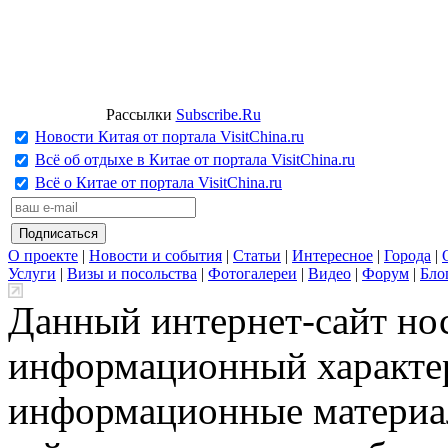
Рассылки
Subscribe.Ru
Новости Китая от портала VisitChina.ru
Всё об отдыхе в Китае от портала VisitChina.ru
Всё о Китае от портала VisitChina.ru
О проекте
|
Новости и события
|
Статьи
|
Интересное
|
Города
|
Услуги
|
Визы и посольства
|
Фотогалереи
|
Видео
|
Форум
|
Бло
Данный интернет-сайт но
информационный характер
информационные материа