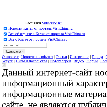
Рассылки
Subscribe.Ru
Новости Китая от портала VisitChina.ru
Всё об отдыхе в Китае от портала VisitChina.ru
Всё о Китае от портала VisitChina.ru
О проекте
|
Новости и события
|
Статьи
|
Интересное
|
Города
|
Услуги
|
Визы и посольства
|
Фотогалереи
|
Видео
|
Форум
|
Бло
Данный интернет-сайт но
информационный характер
информационные материа
сайте, не являются публи