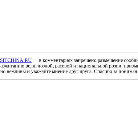
ISITCHINA.RU
— в комментариях запрещено размещение сообщ
разжиганию религиозной, расовой и национальной розни, призы
мно вежливы и уважайте мнение друг друга. Спасибо за пониман