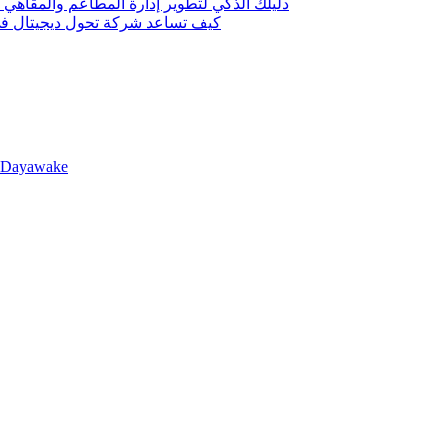
دليلك الذكي لتطوير إدارة المطاعم والمقاهي 
كيف تساعد شركة تحول ديجيتال في 
llDayawake