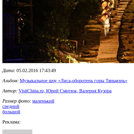
Дата:
05.02.2016 17:43:49
Альбом:
Музыкальное шоу «Лиса-оборотень горы Тяньмэнь»
Автор:
VisitChina.ru, Юрий Смитюк, Валерия Кузора
Размер фото:
маленький
средний
большой
Реклама: