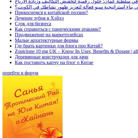
في سلطنة عُمان: حلول رقمية لتخفيض التكاليف وزيادة الأرباح
بناء استراتيجية سيو فعالة لتعزيز ظهور نشاطك في الكويت؟
Прикоснемся к китайской поэзии?
Лечение зубов в Хэйхэ
Сдэк для бизнеса
Как справиться с паническими атаками?
Продвижение на маркетплейсах
Малые архитектурные формы
Где брать картинки для блога про Китай?
Zopiclone 10 mg UK – Know Its Uses, Benefits & Dosage | a
Деревянные конструкции для дачи
Как поставить капчу на блог о Китае
перейти в форум