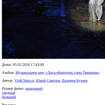
Дата:
05.02.2016 17:43:49
Альбом:
Музыкальное шоу «Лиса-оборотень горы Тяньмэнь»
Автор:
VisitChina.ru, Юрий Смитюк, Валерия Кузора
Размер фото:
маленький
средний
большой
Реклама: