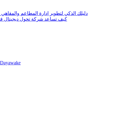
دليلك الذكي لتطوير إدارة المطاعم والمقاهي 
كيف تساعد شركة تحول ديجيتال في 
llDayawake