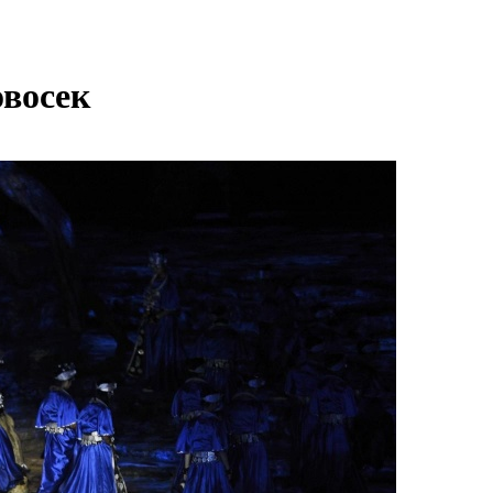
овосек