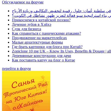
Обсуждаемое на форуме
في سلطنة عُمان: حلول رقمية لتخفيض التكاليف وزيادة الأرباح
بناء استراتيجية سيو فعالة لتعزيز ظهور نشاطك في الكويت؟
Прикоснемся к китайской поэзии?
Лечение зубов в Хэйхэ
Сдэк для бизнеса
Как справиться с паническими атаками?
Продвижение на маркетплейсах
Малые архитектурные формы
Где брать картинки для блога про Китай?
Zopiclone 10 mg UK – Know Its Uses, Benefits & Dosage | a
Деревянные конструкции для дачи
Как поставить капчу на блог о Китае
перейти в форум