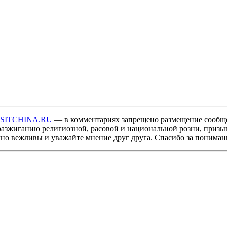
ISITCHINA.RU
— в комментариях запрещено размещение сообщ
разжиганию религиозной, расовой и национальной розни, призы
мно вежливы и уважайте мнение друг друга. Спасибо за пониман