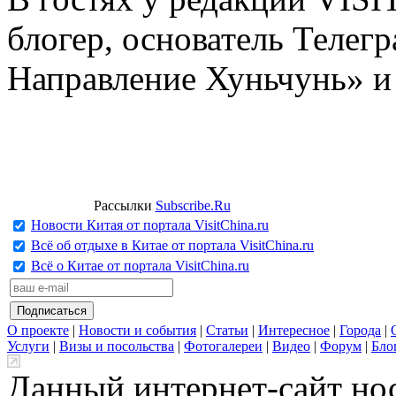
блогер, основатель Телег
Направление Хуньчунь» и
Рассылки
Subscribe.Ru
Новости Китая от портала VisitChina.ru
Всё об отдыхе в Китае от портала VisitChina.ru
Всё о Китае от портала VisitChina.ru
О проекте
|
Новости и события
|
Статьи
|
Интересное
|
Города
|
Услуги
|
Визы и посольства
|
Фотогалереи
|
Видео
|
Форум
|
Бло
Данный интернет-сайт но