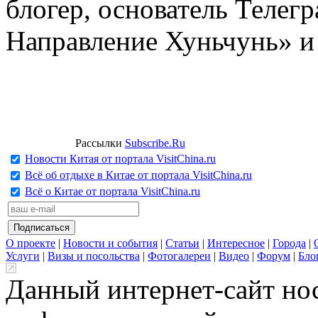
блогер, основатель Телег
Направление Хуньчунь» и
Рассылки
Subscribe.Ru
Новости Китая от портала VisitChina.ru
Всё об отдыхе в Китае от портала VisitChina.ru
Всё о Китае от портала VisitChina.ru
О проекте
|
Новости и события
|
Статьи
|
Интересное
|
Города
|
Услуги
|
Визы и посольства
|
Фотогалереи
|
Видео
|
Форум
|
Бло
Данный интернет-сайт но