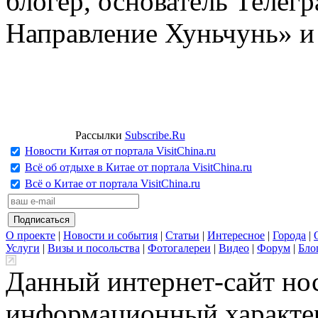
блогер, основатель Телег
Направление Хуньчунь» и
Рассылки
Subscribe.Ru
Новости Китая от портала VisitChina.ru
Всё об отдыхе в Китае от портала VisitChina.ru
Всё о Китае от портала VisitChina.ru
О проекте
|
Новости и события
|
Статьи
|
Интересное
|
Города
|
Услуги
|
Визы и посольства
|
Фотогалереи
|
Видео
|
Форум
|
Бло
Данный интернет-сайт но
информационный характер